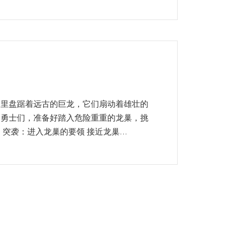
那里盘踞着远古的巨龙，它们扇动着雄壮的
的勇士们，准备好踏入危险重重的龙巢，挑
突袭：进入龙巢的要领 接近龙巢...