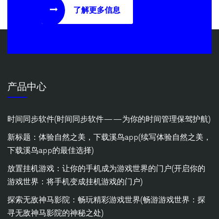
了解更多信息
产品中心
时间同步软件(时间同步软件——为你的时间管理保驾护航)
新标题：体验自然之美，下载溪鸟app(续写体验自然之美，
下载溪鸟app的最佳选择)
放置挂机游戏：让你的手机成为游戏世界的门户(开启你的
游戏世界：将手机变成挂机游戏的门户)
探索无敌神马影院：畅玩精彩游戏世界(畅游游戏世界：探
寻无敌神马影院的神秘之处)