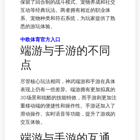
保留了回合制的战斗模式、宠物养成和社交
互动等经典玩法。两者拥有相近的职业体
系、宠物种类和符石系统，为玩家提供了熟
悉的游玩体验。
中欧体育官方入口
端游与手游的不同
点
尽管核心玩法相同，神武端游和手游在具体
表现上仍有一些差异。端游拥有更加拟真的
3D场景和炫酷的技能特效，而手游则更加注
重移动端的便捷性和操作性。手游还加入了
滑动操作、实时语音等功能，提升了游戏的
交互体验。
端游与手游的互通