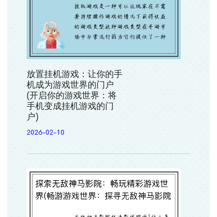
放置挂机游戏：让你的手
机成为游戏世界的门户
(开启你的游戏世界：将
手机变成挂机游戏的门
户)
2026-02-10