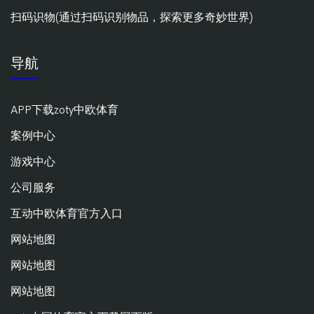
扫码识物(通过扫码识别物品，探索更多奇妙世界)
导航
APP下载zoty中欧体育
案例中心
游戏中心
公司服务
互动中欧体育官方入口
网站地图
网站地图
网站地图